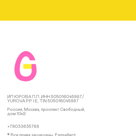
ИП ЮРОВА П.П. ИНН 505016045987/
YUROVA P.P. I.E, TIN 505016045987
Россия, Москва, проспект Свободный,
дом 10к2
+79033635768
© Все права защищены. Eggsellent