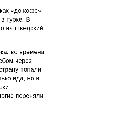
 как «до кофе».
 в турке. В
то на шведский
ека: во времена
ебом через
 страну попали
ько еда, но и
шки
ногие переняли