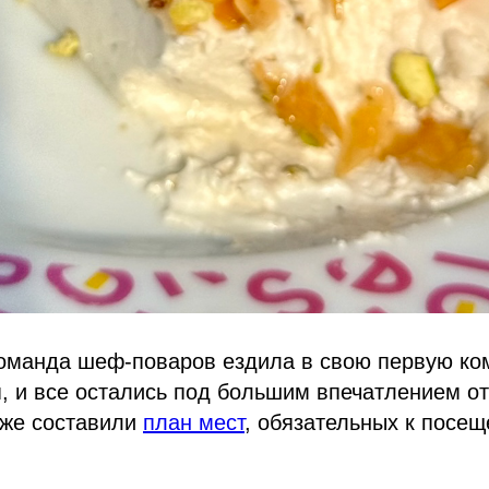
оманда шеф-поваров ездила в свою первую ко
, и все остались под большим впечатлением о
аже составили
план мест
, обязательных к посе