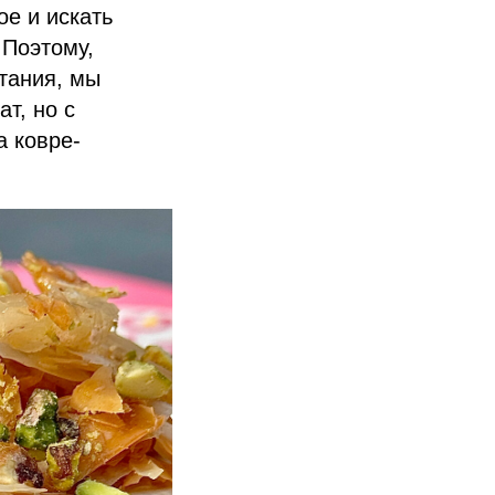
е и искать
 Поэтому,
етания, мы
т, но с
а ковре-