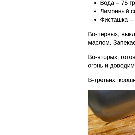
Вода – 75 гр
Лимонный со
Фисташка – 
Во-первых, вык
маслом. Запекае
Во-вторых, гото
огонь и доводим
В-третьих, крош