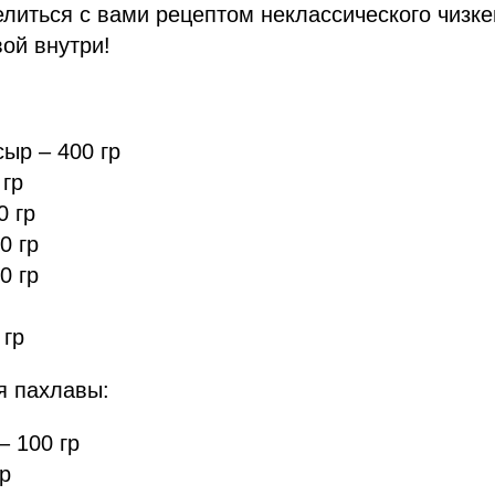
иться с вами рецептом неклассического чизке
вой внутри!
ыр – 400 гр
 гр
0 гр
0 гр
0 гр
 гр
я пахлавы:
– 100 гр
гр