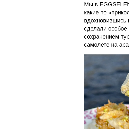
Мы в EGGSELENT 
какие-то «прико
вдохновившись и
сделали особое 
сохранением тур
самолете на ара