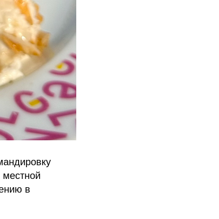
мандировку
т местной
щению в