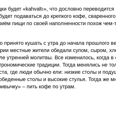
цки будет «kahvaltı», что дословно переводится
 будет подаваться до крепкого кофе, сваренного
риём пищи по своей наполненности похож чем-
о принято кушать с утра до начала прошлого в
рии местные жители обедали супом, сыром, хл
ле утренней молитвы. Все изменилось, когда в
трономические традиции. Тогда менялись не тол
та, где люди обычно ели: низкие столы и поду
обеденные столы и высокие стулья. Тогда же м
ивычку» – пить кофе по утрам.