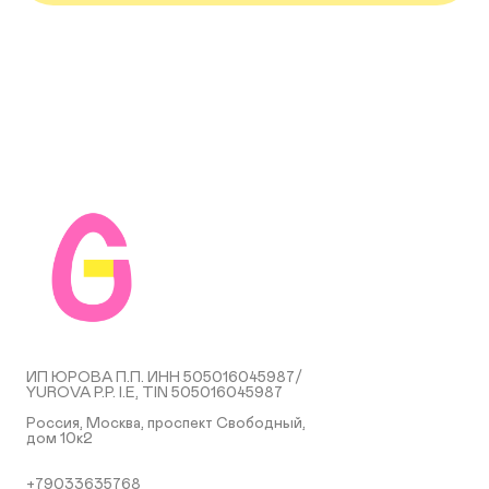
ИП ЮРОВА П.П. ИНН 505016045987/
YUROVA P.P. I.E, TIN 505016045987
Россия, Москва, проспект Свободный,
дом 10к2
+79033635768