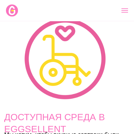
ДОСТУПНАЯ СРЕДА В
EGGSELLENT
Мы хотим, чтобы вкусные завтраки были
доступны всем.
К сожалению, в Москве и Петербурге не так
много мест, где людям с ограниченными
возможностями было бы удобно
позавтракать и провести время.