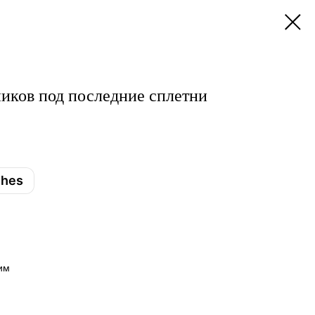
ников под последние сплетни
shes
им