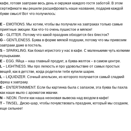
кафе, готовя завтраки весь день и окружая каждого гостя заботой. В этом
сертификате мы решили расшифровать наше название, подарив каждой
букве смысл! Вот что получилось:
E
– EMOTIONS. Мы хотим, чтобы вы получали на завтраках только самые
приятные эмоции. Как что-то очень пушистое и мягкое!
G
– GLITTER. Потому что какой праздник обходится без блесток?
G
– GENTLENESS. Буква в форме мягкой подушки, потому что мы привозим
завтраки даже в постель.
S
– SPARKLING. Как бокал игристого у нас в кафе. С маленькими чуть колкими
пузырьками.
E
– EGG. Яйца – наш главный продукт, а буква-желток – в самом центре.
L
– LIGHTNESS. Мы про легкость и про удовольствие от самых простых
вещей, как в детстве, когда родители тебе купили шарик.
L
– LIQUIDIZER. Сочный апельсин, из которого получается самый сладкий
фреш к завтраку.
E
– ENTERTAINMENT. Если бы картинка была с запахом, эта буква бы пахла
как наше мыло с ароматом жвачки.
N
– NEON. Почти как наша неоновая вывеска над входом в кафе!
T
– TINSEL. Диско-шар, чтобы почувствовать праздник, который мы создаем,
еще сильнее!