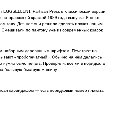
 EGGSELLENT. Partisan Press в классической версии
сно-оранжевой краской 1989 года выпуска. Кое-кто
том году. Для нас они решили сделать плакат нашим
Смешивали по пантону уже из современных красок
ым наборным деревянным шрифтом. Печатают на
азывают «пробопечатный». Обычно на нём делались
то нужно было печать. Проверяли, всё ли в порядке, а
 на большую быструю машину.
исан карандашом — есть порядковый номер плаката