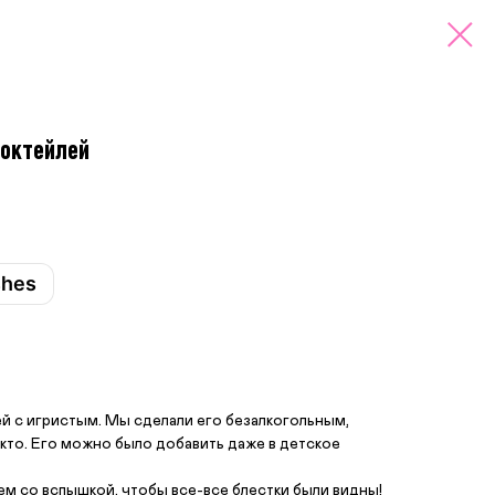
коктейлей
shes
й с игристым. Мы сделали его безалкогольным,
икто. Его можно было добавить даже в детское
 со вспышкой, чтобы все-все блестки были видны!