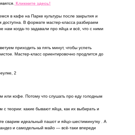
явятся.
Кликните здесь!
емся в кафе на Парке культуры после закрытия и
м доступна. В формате мастер-класса разбираем
 нам когда-то задавали про яйца и всё, что с ними
ветуем приходить за пять минут, чтобы успеть
гристое. Мастер-класс ориентировочно продлится до
еулке, 2
м или кофе. Потому что слушать про еду голодным
м с теории: какие бывают яйца, как их выбирать и
сте сварим идеальный пашот и яйцо-шестиминутку . А
ландез и самодельный майо — всё-таки впереди