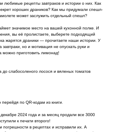
и любимые рецепты завтраков и истории о них. Как
секрет хороших драников? Как мы придумали спешл-
самолете может заслужить отдельный спешл?
аймет значимое место на вашей кухонной полке. И
овения, вы её пролистаете, выберете подходящий
пока жарятся драники — прочитаете наши истории. У
а завтраки, но и мотивация не опускать руки и
да можно приготовить лимонад!
та до слабосоленого лосося и вяленых томатов
ко перейдя по QR-кодам из книги.
декабре 2024 года и за месяц продали все 3000
ступили к печати второго!
 погрешности в рецептах и исправили их. А