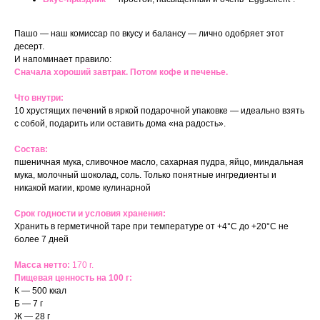
Пашо — наш комиссар по вкусу и балансу — лично одобряет этот
десерт.
И напоминает правило:
Сначала хороший завтрак. Потом кофе и печенье.
Что внутри:
10 хрустящих печений в яркой подарочной упаковке — идеально взять
с собой, подарить или оставить дома «на радость».
Состав:
пшеничная мука, сливочное масло, сахарная пудра, яйцо, миндальная
мука, молочный шоколад, соль. Только понятные ингредиенты и
никакой магии, кроме кулинарной
Срок годности и условия хранения:
Хранить в герметичной таре при температуре от +4°C до +20°C не
более 7 дней
Масса нетто:
170 г.
Пищевая ценность на 100 г:
К — 500 ккал
Б — 7 г
Ж — 28 г