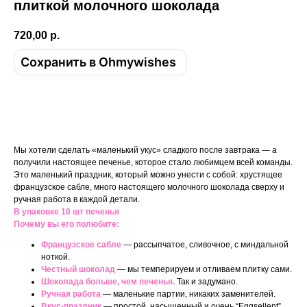
плиткой молочного шоколада
720,00
р.
Сохранить в Ohmywishes
Купить
Мы хотели сделать «маленький укус» сладкого после завтрака — а
получили настоящее печенье, которое стало любимцем всей команды.
Это маленький праздник, который можно унести с собой: хрустящее
французское сабле, много настоящего молочного шоколада сверху и
ручная работа в каждой детали.
В упаковке 10 шт печенья
Почему вы его полюбите:
Французское сабле
— рассыпчатое, сливочное, с миндальной
ноткой.
Честный шоколад
— мы темперируем и отливаем плитку сами.
Шоколада больше, чем печенья.
Так и задумано.
Ручная работа
— маленькие партии, никаких заменителей.
Вкус-праздник
— простой, насыщенный и очень “Eggsellent”.