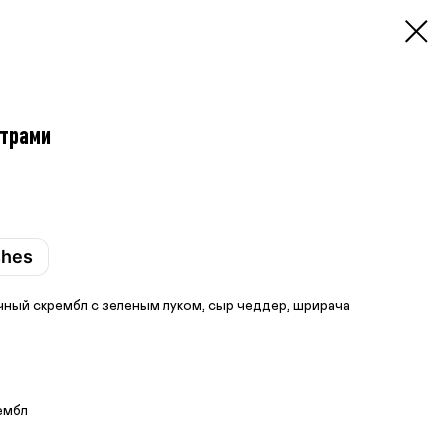
страми
shes
чный скрембл с зеленым луком, сыр чеддер, шрирача
ембл