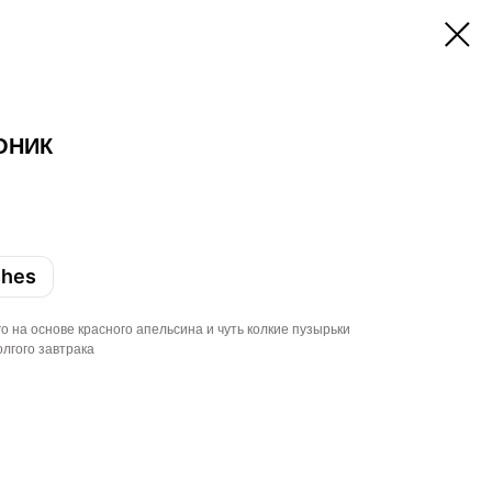
ОНИК
shes
ro на основе красного апельсина и чуть колкие пузырьки
олгого завтрака