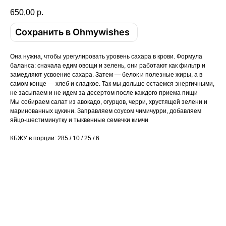
650,00
р.
Сохранить в Ohmywishes
Она нужна, чтобы урегулировать уровень сахара в крови. Формула
баланса: сначала едим овощи и зелень, они работают как фильтр и
замедляют усвоение сахара. Затем — белок и полезные жиры, а в
самом конце — хлеб и сладкое. Так мы дольше остаемся энергичными,
не засыпаем и не идем за десертом после каждого приема пищи
Мы собираем салат из авокадо, огурцов, черри, хрустящей зелени и
маринованных цукини. Заправляем соусом чимичурри, добавляем
яйцо-шестиминутку и тыквенные семечки кимчи
КБЖУ в порции: 285 / 10 / 25 / 6